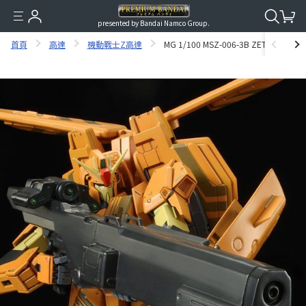
presented by Bandai Namco Group.
首頁
高達
機動戰士Z高達
MG 1/100 MSZ-006-3B ZETA GUNDA