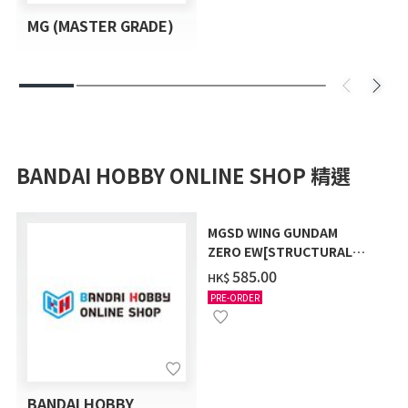
MG (MASTER GRADE)
BANDAI HOBBY ONLINE SHOP 精選
MGSD WING GUNDAM
ZERO EW[STRUCTURAL
COATING/BLACK] [2026年
‌585.00
HK$
12月發送]
PRE-ORDER
BANDAI HOBBY