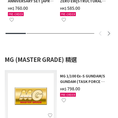
ANNIVERSARY SET [APR
ZERO EW[STRUCTURAL
2027 DELIVERY]
COATING/BLACK] [2026年
‌760.00
‌585.00
HK$
HK$
12月發送]
PRE-ORDER
PRE-ORDER
MG (MASTER GRADE) 精選
MG 1/100 Ex-S GUNDAM/S
GUNDAM (TASK FORCE α
Ver.) [2026年10月發送]
‌798.00
HK$
PRE-ORDER