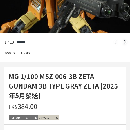
1
/
10
©SOTSU・SUNRISE
MG 1/100 MSZ-006-3B ZETA
GUNDAM 3B TYPE GRAY ZETA [2025
年5月發送]
‌384.00
HK$
PRE-ORDER CLOSED
2025. 5 SHIPS