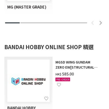
MG (MASTER GRADE)
BANDAI HOBBY ONLINE SHOP 精選
MGSD WING GUNDAM
ZERO EW[STRUCTURAL
COATING/BLACK] [2026年
‌585.00
HK$
12月發送]
PRE-ORDER
BANDAI HOBBY