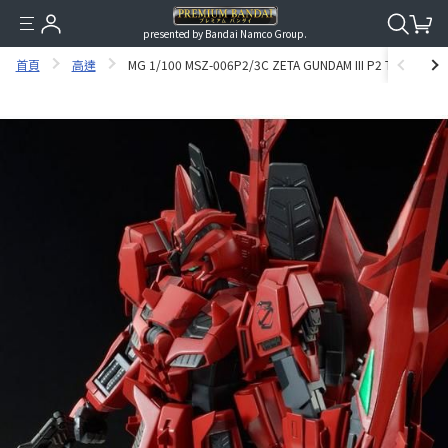
presented by Bandai Namco Group.
首頁
高達
MG 1/100 MSZ-006P2/3C ZETA GUNDAM III P2 TYPE RE