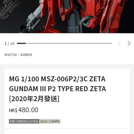
1
/
10
©SOTSU・SUNRISE
MG 1/100 MSZ-006P2/3C ZETA
GUNDAM III P2 TYPE RED ZETA
[2020年2月發送]
‌480.00
HK$
PRE-ORDER CLOSED
2020. 2 SHIPS