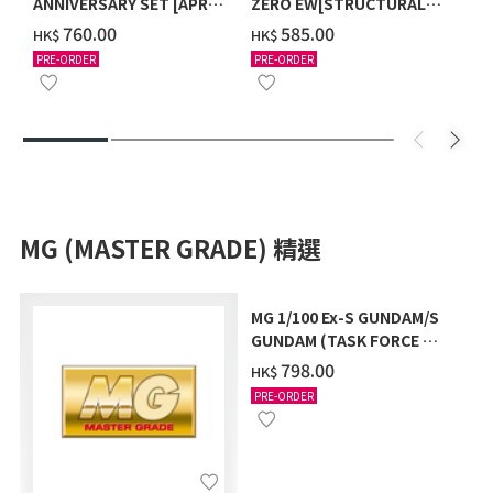
ANNIVERSARY SET [APR
ZERO EW[STRUCTURAL
2027 DELIVERY]
COATING/BLACK] [2026年
‌760.00
‌585.00
HK$
HK$
12月發送]
PRE-ORDER
PRE-ORDER
MG (MASTER GRADE) 精選
MG 1/100 Ex-S GUNDAM/S
GUNDAM (TASK FORCE α
Ver.) [2026年10月發送]
‌798.00
HK$
PRE-ORDER