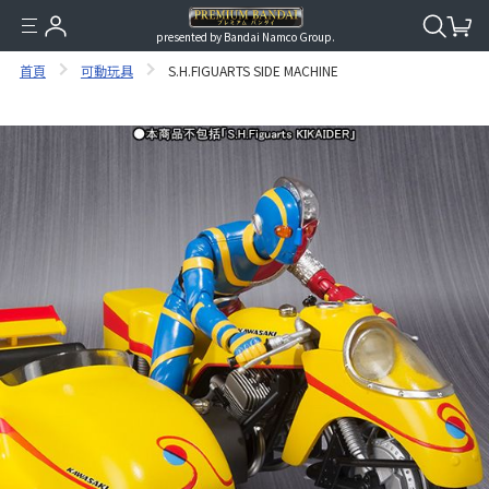
presented by Bandai Namco Group.
首頁
可動玩具
S.H.FIGUARTS SIDE MACHINE