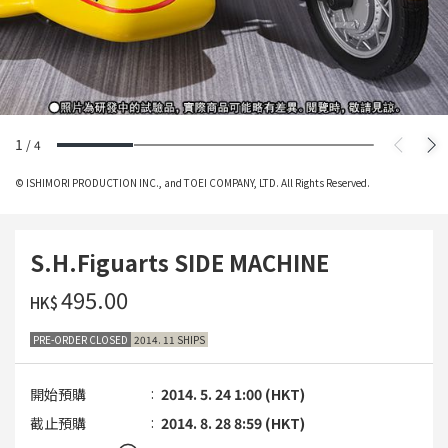
1
/
4
© ISHIMORI PRODUCTION INC., and TOEI COMPANY, LTD. All Rights Reserved.
S.H.Figuarts SIDE MACHINE
‌495.00
HK$
PRE-ORDER CLOSED
2014. 11 SHIPS
開始預購
2014. 5. 24 1:00 (HKT)
截止預購
2014. 8. 28 8:59 (HKT)