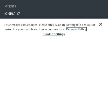
公司資訊
公司簡介
可持續發展
This website uses cookies. Please click [Cookie Settings] to opt-out or
customize your cookie settings on our website.
Privacy Policy
用戶指南
Cookie Settings
常見問題
聯繫我們
付款方式
關於運送
關於退貨
安全指南
條款
法律聲明
使用條款
商品採購合約