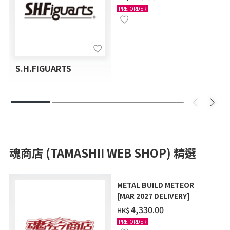
SET
PRE-ORDER
S.H.FIGUARTS
魂商店 (TAMASHII WEB SHOP) 精選
METAL BUILD METEOR
[MAR 2027 DELIVERY]
‌4,330.00
HK$
PRE-ORDER