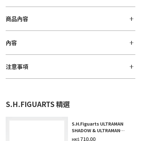
商品內容
內容
注意事項
S.H.FIGUARTS 精選
S.H.Figuarts ULTRAMAN
SHADOW & ULTRAMAN
ZEARTH OPTION PARTS
‌710.00
HK$