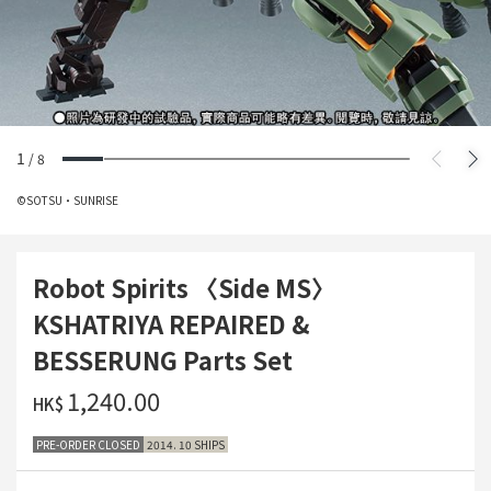
1
/
8
©SOTSU・SUNRISE
Robot Spirits 〈Side MS〉
KSHATRIYA REPAIRED &
BESSERUNG Parts Set
‌1,240.00
HK$
PRE-ORDER CLOSED
2014. 10 SHIPS