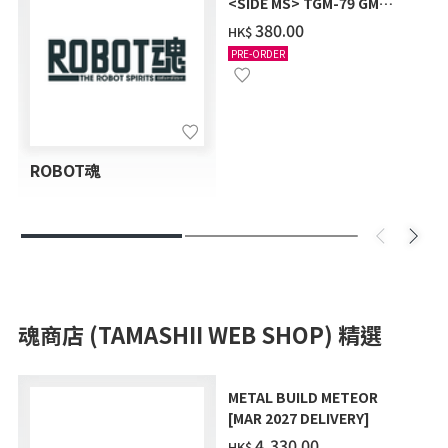
<SIDE MS> TGM-79 GM
TRAINER ver. A.N.I.M.E.
‌380.00
HK$
PRE-ORDER
ROBOT魂
魂商店 (TAMASHII WEB SHOP) 精選
METAL BUILD METEOR
[MAR 2027 DELIVERY]
‌4,330.00
HK$