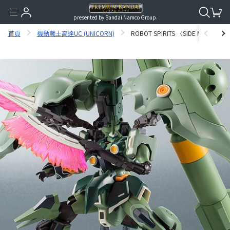
presented by Bandai Namco Group.
首頁
機動戰士高達UC (UNICORN)
ROBOT SPIRITS 〈SIDE MS〉 KSHAT