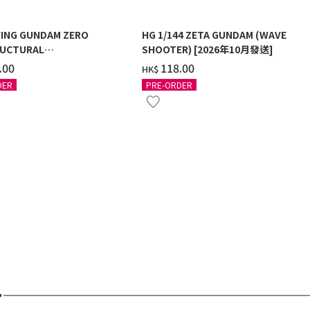
ING GUNDAM ZERO
HG 1/144 ZETA GUNDAM (WAVE
UCTURAL
SHOOTER) [2026年10月發送]
G/BLACK] [2026年12月發送]
.00
‌118.00
HK$
DER
PRE-ORDER