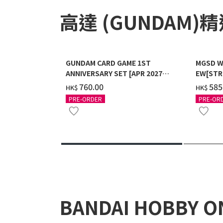
高達 (GUNDAM)
GUNDAM CARD GAME 1ST
MGSD W
ANNIVERSARY SET [APR 2027
EW[STR
DELIVERY]
COATIN
‌760.00
‌585
HK$
HK$
PRE-ORDER
PRE-OR
BANDAI HOBBY O