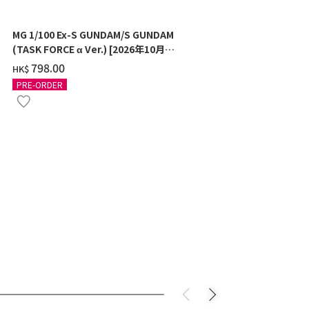
MG 1/100 Ex-S GUNDAM/S GUNDAM
HG 1/144 M
(TASK FORCE α Ver.) [2026年10月發
年10月發送]
送]
‌798.00
‌141.00
HK$
HK$
PRE-ORDER
PRE-ORDER