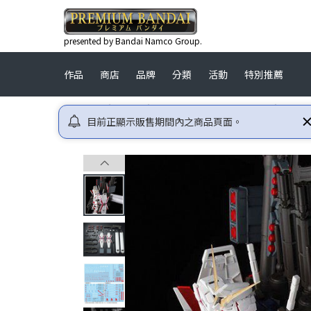
presented by Bandai Namco Group.
作品
商店
品牌
分類
活動
特別推薦
首頁
高達
機動戰士高達UC (UNICORN)
PG 1
目前正顯示販售期間內之商品頁面。