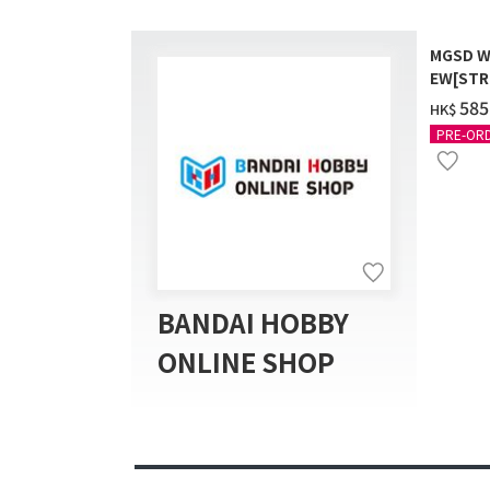
MGSD W
EW[STR
COATIN
‌585
HK$
PRE-OR
BANDAI HOBBY
ONLINE SHOP