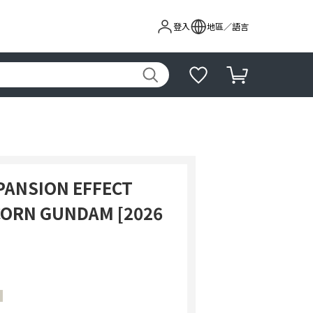
登入
地區／語言
XPANSION EFFECT
ICORN GUNDAM [2026