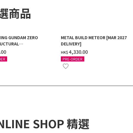
精選商品
ING GUNDAM ZERO
METAL BUILD METEOR [MAR 2027
UCTURAL
DELIVERY]
G/BLACK] [2026年12月發送]
.00
‌4,330.00
HK$
DER
PRE-ORDER
NLINE SHOP 精選