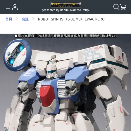
presented by Bandai Namco Group.
首頁
高達
ROBOT SPIRITS 〈SIDE MS〉 EWAC NERO