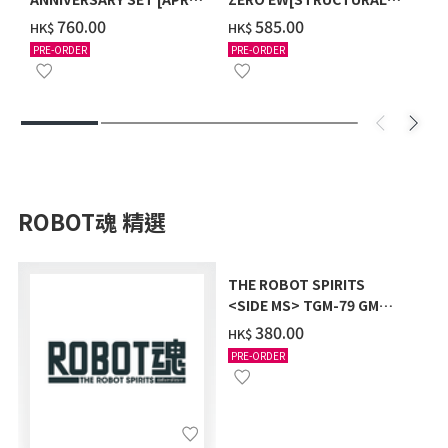
2027 DELIVERY]
COATING/BLACK] [2026年
‌760.00
‌585.00
HK$
HK$
12月發送]
PRE-ORDER
PRE-ORDER
ROBOT魂 精選
THE ROBOT SPIRITS
<SIDE MS> TGM-79 GM
TRAINER ver. A.N.I.M.E.
‌380.00
HK$
PRE-ORDER