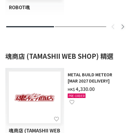
ROBOT魂
魂商店 (TAMASHII WEB SHOP) 精選
METAL BUILD METEOR
[MAR 2027 DELIVERY]
‌4,330.00
HK$
PRE-ORDER
魂商店 (TAMASHII WEB