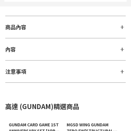
商品內容
內容
注意事項
高達 (GUNDAM)精選商品
GUNDAM CARD GAME 1ST
MGSD WING GUNDAM
ANNIVERSARY SET [APR
ZERO EW[STRUCTURAL