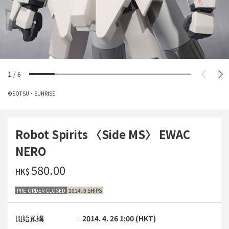
1
/
6
©SOTSU・SUNRISE
Robot Spirits 〈Side MS〉 EWAC
NERO
‌580.00
HK$
PRE-ORDER CLOSED
2014. 9 SHIPS
開始預購
2014. 4. 26 1:00 (HKT)