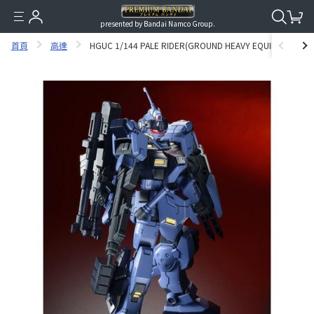
presented by Bandai Namco Group.
首頁
高達
HGUC 1/144 PALE RIDER(GROUND HEAVY EQUIPMENT TY