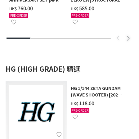
2027 DELIVERY]
COATING/BLACK] [2026年
‌760.00
‌585.00
HK$
HK$
12月發送]
PRE-ORDER
PRE-ORDER
HG (HIGH GRADE) 精選
HG 1/144 ZETA GUNDAM
(WAVE SHOOTER) [2026
年10月發送]
‌118.00
HK$
PRE-ORDER