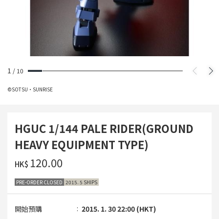
1
/
10
©SOTSU・SUNRISE
HGUC 1/144 PALE RIDER(GROUND
HEAVY EQUIPMENT TYPE)
‌120.00
HK$
PRE-ORDER CLOSED
2015. 5 SHIPS
開始預購
2015. 1. 30 22:00 (HKT)