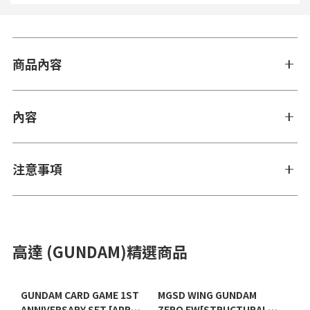
商品內容
內容
注意事項
高達 (GUNDAM)精選商品
GUNDAM CARD GAME 1ST
MGSD WING GUNDAM
ANNIVERSARY SET [APR
ZERO EW[STRUCTURAL