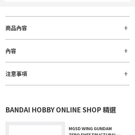
商品內容
內容
注意事項
BANDAI HOBBY ONLINE SHOP 精選
MGSD WING GUNDAM
ZERO EW[STRUCTURAL