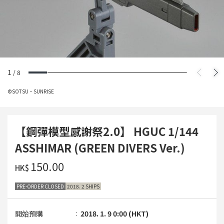
1
/
8
©SOTSU・SUNRISE
【鋼彈模型感謝祭2.0】 HGUC 1/144
ASSHIMAR (GREEN DIVERS Ver.)
‌150.00
HK$
PRE-ORDER CLOSED
2018. 2 SHIPS
開始預購
2018. 1. 9 0:00 (HKT)