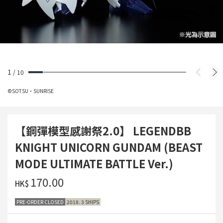
1
/
10
©SOTSU・SUNRISE
【鋼彈模型感謝祭2.0】 LEGENDBB
KNIGHT UNICORN GUNDAM (BEAST
MODE ULTIMATE BATTLE Ver.)
‌170.00
HK$
PRE-ORDER CLOSED
2018. 3 SHIPS