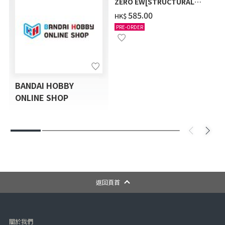
ZERO EW[STRUCTURAL
COATING/BLACK] [2026年
‌585.00
HK$
12月發送]
PRE-ORDER
BANDAI HOBBY
ONLINE SHOP
返回頁首
關於我們