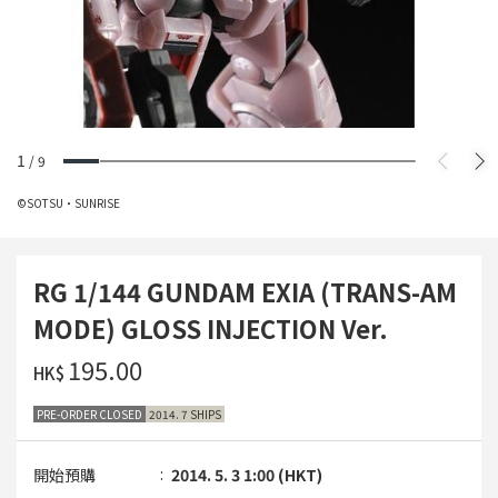
1
/
9
©SOTSU・SUNRISE
RG 1/144 GUNDAM EXIA (TRANS-AM
MODE) GLOSS INJECTION Ver.
‌195.00
HK$
PRE-ORDER CLOSED
2014. 7 SHIPS
開始預購
2014. 5. 3 1:00 (HKT)