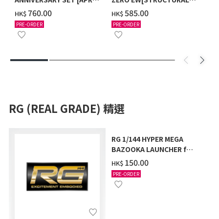
2027 DELIVERY]
COATING/BLACK] [2026年
‌760.00
‌585.00
HK$
HK$
12月發送]
PRE-ORDER
PRE-ORDER
RG (REAL GRADE) 精選
RG 1/144 HYPER MEGA
BAZOOKA LAUNCHER for
Hi-ν GUNDAM & FIN
‌150.00
HK$
FUNNEL DISPLAY SET
PRE-ORDER
[2026年9月發送]