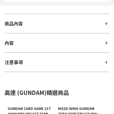
商品內容
內容
注意事項
高達 (GUNDAM)精選商品
GUNDAM CARD GAME 1ST
MGSD WING GUNDAM
ANNIVERSARY SET [APR
ZERO EW[STRUCTURAL