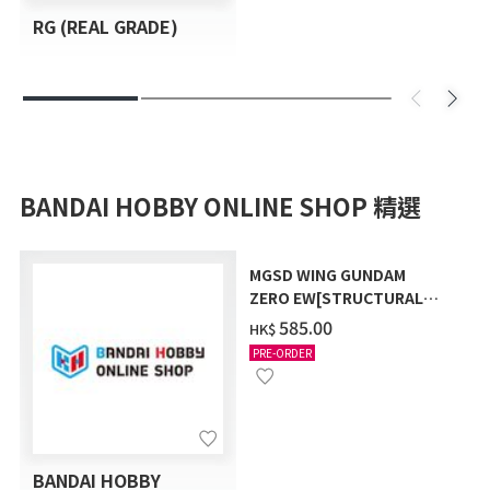
RG (REAL GRADE)
BANDAI HOBBY ONLINE SHOP 精選
MGSD WING GUNDAM
ZERO EW[STRUCTURAL
COATING/BLACK] [2026年
‌585.00
HK$
12月發送]
PRE-ORDER
BANDAI HOBBY