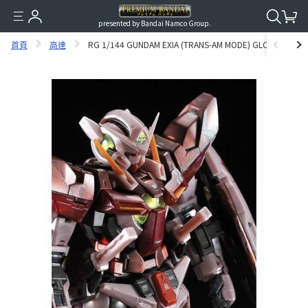
presented by Bandai Namco Group.
首頁
高達
RG 1/144 GUNDAM EXIA (TRANS-AM MODE) GLOSS INJECT