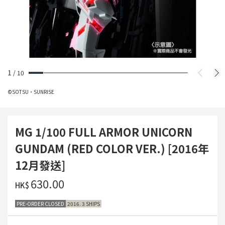
1
/
10
©SOTSU・SUNRISE
MG 1/100 FULL ARMOR UNICORN
GUNDAM (RED COLOR VER.) [2016年
12月發送]
‌630.00
HK$
PRE-ORDER CLOSED
2016. 3 SHIPS