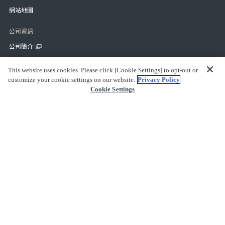
網站地圖
公司資訊
公司簡介
可持續發展
This website uses cookies. Please click [Cookie Settings] to opt-out or
customize your cookie settings on our website.
Privacy Policy
用戶指南
Cookie Settings
常見問題
聯繫我們
付款方式
關於運送
關於退貨
安全指南
條款
法律聲明
使用條款