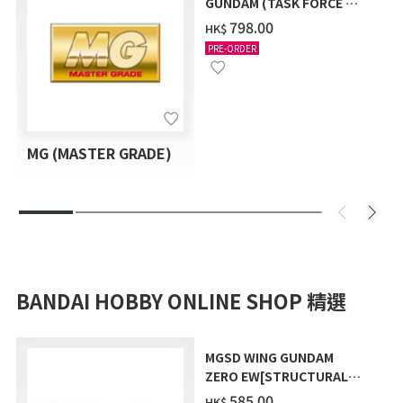
GUNDAM (TASK FORCE α
Ver.) [2026年10月發送]
‌798.00
HK$
PRE-ORDER
MG (MASTER GRADE)
BANDAI HOBBY ONLINE SHOP 精選
MGSD WING GUNDAM
ZERO EW[STRUCTURAL
COATING/BLACK] [2026年
‌585.00
HK$