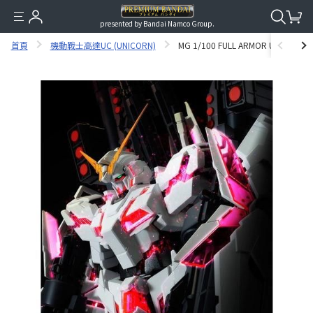
presented by Bandai Namco Group.
首頁
機動戰士高達UC (UNICORN)
MG 1/100 FULL ARMOR UNICORN 