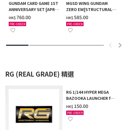
GUNDAM CARD GAME 1ST
MGSD WING GUNDAM
ANNIVERSARY SET [APR
ZERO EW[STRUCTURAL
2027 DELIVERY]
COATING/BLACK] [2026年
‌760.00
‌585.00
HK$
HK$
12月發送]
PRE-ORDER
PRE-ORDER
RG (REAL GRADE) 精選
RG 1/144 HYPER MEGA
BAZOOKA LAUNCHER for
Hi-ν GUNDAM & FIN
‌150.00
HK$
FUNNEL DISPLAY SET
PRE-ORDER
[2026年9月發送]