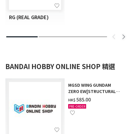
RG (REAL GRADE)
BANDAI HOBBY ONLINE SHOP 精選
MGSD WING GUNDAM
ZERO EW[STRUCTURAL
COATING/BLACK] [2026年
‌585.00
HK$
12月發送]
PRE-ORDER