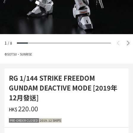
1
/
8
©SOTSU・SUNRISE
RG 1/144 STRIKE FREEDOM
GUNDAM DEACTIVE MODE [2019年
12月發送]
‌220.00
HK$
PRE-ORDER CLOSED
2019. 12 SHIPS