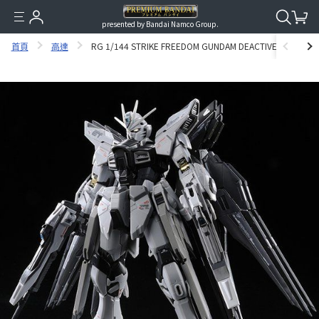
presented by Bandai Namco Group.
首頁
高達
RG 1/144 STRIKE FREEDOM GUNDAM DEACTIVE MODE 