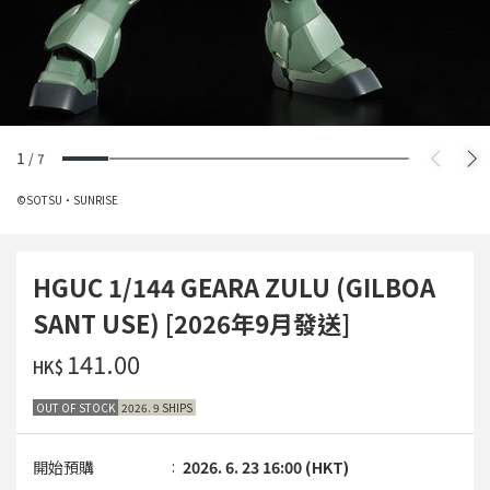
1
/
7
©SOTSU・SUNRISE
HGUC 1/144 GEARA ZULU (GILBOA
SANT USE) [2026年9月發送]
‌141.00
HK$
OUT OF STOCK
2026. 9 SHIPS
開始預購
2026. 6. 23 16:00 (HKT)