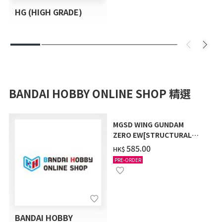
HG (HIGH GRADE)
BANDAI HOBBY ONLINE SHOP 精選
MGSD WING GUNDAM
ZERO EW[STRUCTURAL
COATING/BLACK] [2026年
‌585.00
HK$
12月發送]
PRE-ORDER
BANDAI HOBBY