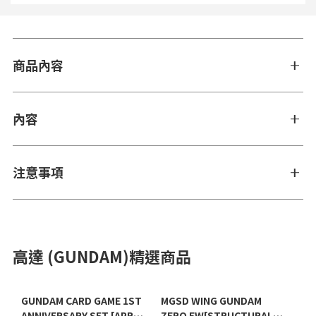
商品內容
內容
注意事項
高達 (GUNDAM)精選商品
GUNDAM CARD GAME 1ST
MGSD WING GUNDAM
ANNIVERSARY SET [APR
ZERO EW[STRUCTURAL