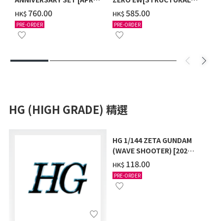
2027 DELIVERY]
COATING/BLACK] [2026年
‌760.00
‌585.00
HK$
HK$
12月發送]
PRE-ORDER
PRE-ORDER
HG (HIGH GRADE) 精選
HG 1/144 ZETA GUNDAM
(WAVE SHOOTER) [2026
年10月發送]
‌118.00
HK$
PRE-ORDER