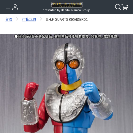
presented by Bandai Namco Group.
首頁
可動玩具
S.H.FIGUARTS KIKAIDER01