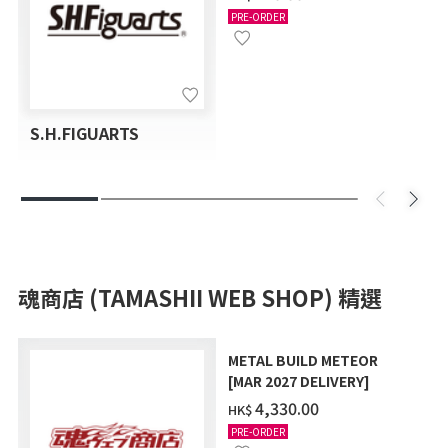
SET
PRE-ORDER
S.H.FIGUARTS
魂商店 (TAMASHII WEB SHOP) 精選
METAL BUILD METEOR
[MAR 2027 DELIVERY]
‌4,330.00
HK$
PRE-ORDER