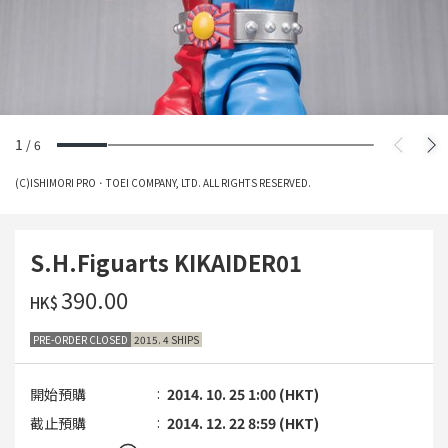
1
/
6
(C)ISHIMORI PRO．TOEI COMPANY, LTD. ALL RIGHTS RESERVED.
S.H.Figuarts KIKAIDER01
‌390.00
HK$
PRE-ORDER CLOSED
2015. 4 SHIPS
開始預購
2014. 10. 25 1:00 (HKT)
截止預購
2014. 12. 22 8:59 (HKT)