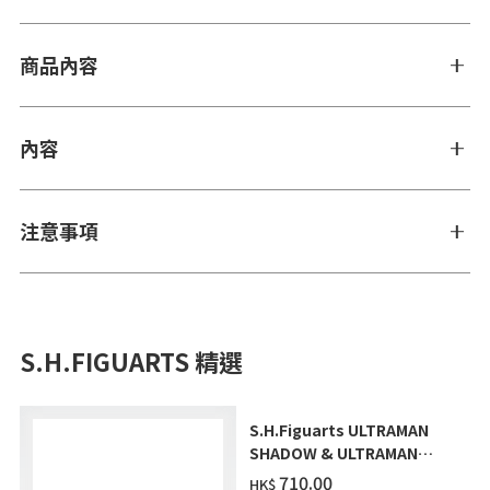
商品內容
內容
注意事項
S.H.FIGUARTS 精選
S.H.Figuarts ULTRAMAN
SHADOW & ULTRAMAN
ZEARTH OPTION PARTS
‌710.00
HK$