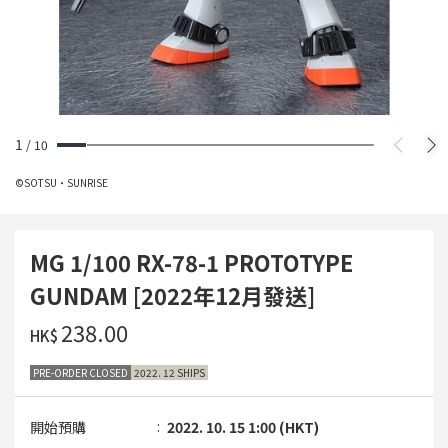
1
/
10
©SOTSU・SUNRISE
MG 1/100 RX-78-1 PROTOTYPE
GUNDAM [2022年12月發送]
‌238.00
HK$
PRE-ORDER CLOSED
2022. 12 SHIPS
開始預購
2022. 10. 15 1:00 (HKT)