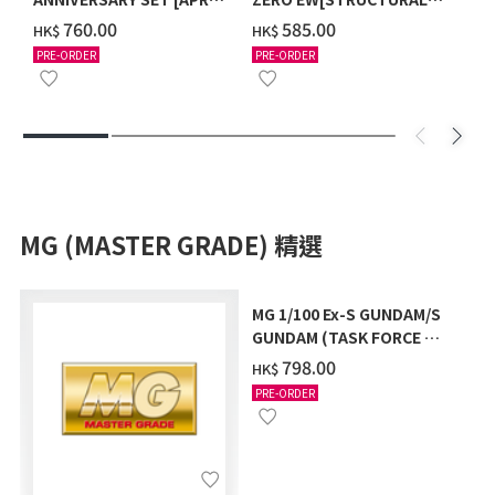
2027 DELIVERY]
COATING/BLACK] [2026年
‌760.00
‌585.00
HK$
HK$
12月發送]
PRE-ORDER
PRE-ORDER
MG (MASTER GRADE) 精選
MG 1/100 Ex-S GUNDAM/S
GUNDAM (TASK FORCE α
Ver.) [2026年10月發送]
‌798.00
HK$
PRE-ORDER