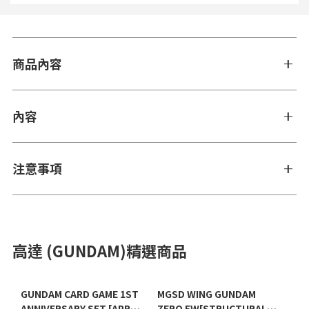
商品內容
內容
注意事項
高達 (GUNDAM)精選商品
GUNDAM CARD GAME 1ST
MGSD WING GUNDAM
ANNIVERSARY SET [APR
ZERO EW[STRUCTURAL