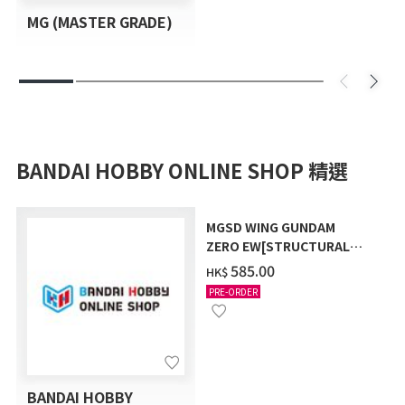
MG (MASTER GRADE)
BANDAI HOBBY ONLINE SHOP 精選
MGSD WING GUNDAM
ZERO EW[STRUCTURAL
COATING/BLACK] [2026年
‌585.00
HK$
12月發送]
PRE-ORDER
BANDAI HOBBY