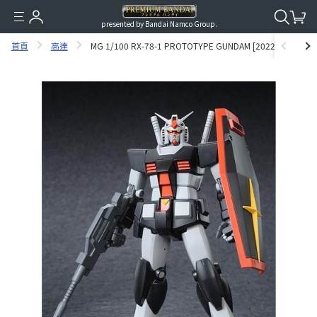
presented by Bandai Namco Group.
首頁
高達
MG 1/100 RX-78-1 PROTOTYPE GUNDAM [2022年12月發送