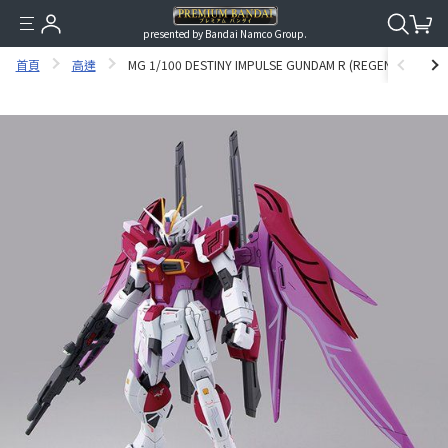
presented by Bandai Namco Group.
首頁
高達
MG 1/100 DESTINY IMPULSE GUNDAM R (REGENES) [2