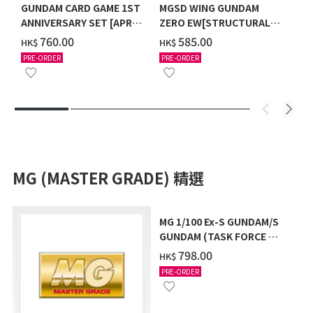
GUNDAM CARD GAME 1ST
MGSD WING GUNDAM
ANNIVERSARY SET [APR
ZERO EW[STRUCTURAL
2027 DELIVERY]
COATING/BLACK] [2026年
‌760.00
‌585.00
HK$
HK$
12月發送]
PRE-ORDER
PRE-ORDER
MG (MASTER GRADE) 精選
MG 1/100 Ex-S GUNDAM/S
GUNDAM (TASK FORCE α
Ver.) [2026年10月發送]
‌798.00
HK$
PRE-ORDER