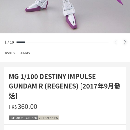
1
/
10
©SOTSU・SUNRISE
MG 1/100 DESTINY IMPULSE
GUNDAM R (REGENES) [2017年9月發
送]
‌360.00
HK$
PRE-ORDER CLOSED
2017. 9 SHIPS