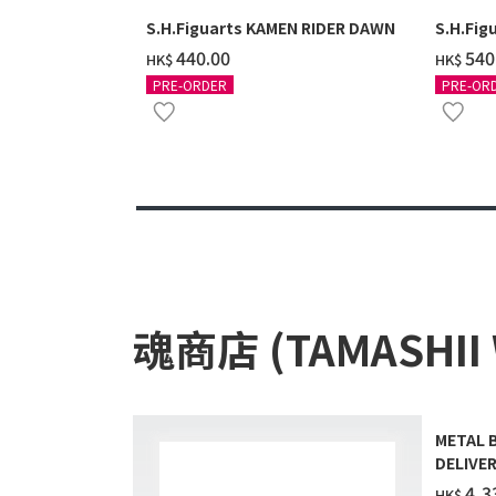
S.H.Figuarts KAMEN RIDER DAWN
S.H.Fig
‌440.00
‌540
HK$
HK$
PRE-ORDER
PRE-OR
魂商店 (TAMASHII
METAL 
DELIVER
‌4,3
HK$