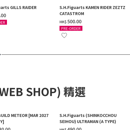
uarts GILLS RAIDER
S.H.Figuarts KAMEN RIDER ZEZTZ
CATASTROM
.00
‌500.00
HK$
DER
PRE-ORDER
 WEB SHOP) 精選
BUILD METEOR [MAR 2027
S.H.Figuarts (SHINKOCCHOU
Y]
SEIHOU) ULTRAMAN (A TYPE)
30.00
‌490.00
HK$