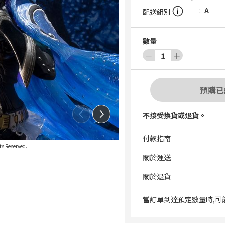
A
配送組別
數量
－
1
＋
預購已
不接受換貨或退貨。
付款指南
s Reserved.
關於運送
關於退貨
當訂單到達預定數量時,可