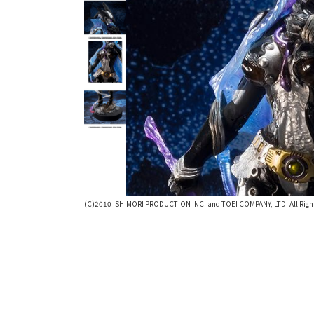
(C)2010 ISHIMORI PRODUCTION INC. and TOEI COMPANY, LTD. All Right