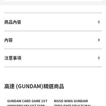
商品內容
內容
注意事項
高達 (GUNDAM)精選商品
GUNDAM CARD GAME 1ST
MGSD WING GUNDAM
ANNIVERSARY SET [APR
ZERO EW[STRUCTURAL