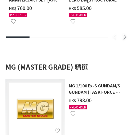
2027 DELIVERY]
COATING/BLACK] [2026年
‌760.00
‌585.00
HK$
HK$
12月發送]
PRE-ORDER
PRE-ORDER
MG (MASTER GRADE) 精選
MG 1/100 Ex-S GUNDAM/S
GUNDAM (TASK FORCE α
Ver.) [2026年10月發送]
‌798.00
HK$
PRE-ORDER