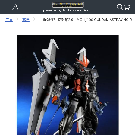
presented by Bandai Namco Group.
首頁
高達
【鋼彈模型感謝祭2.0】MG 1/100 GUNDAM ASTRAY NOIR