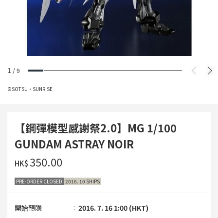
1
/
9
©SOTSU・SUNRISE
【鋼彈模型感謝祭2.0】MG 1/100
GUNDAM ASTRAY NOIR
‌350.00
HK$
PRE-ORDER CLOSED
2016. 10 SHIPS
開始預購
2016. 7. 16 1:00 (HKT)