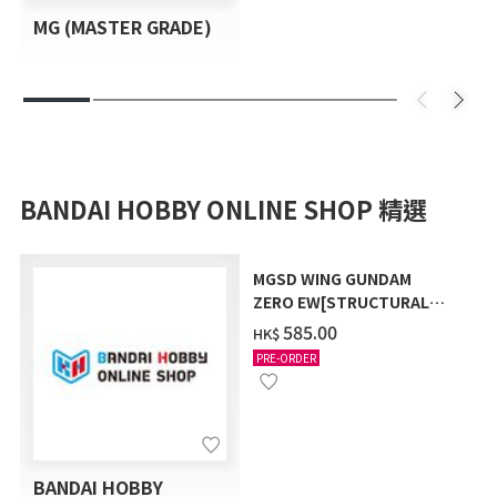
MG (MASTER GRADE)
BANDAI HOBBY ONLINE SHOP 精選
MGSD WING GUNDAM
ZERO EW[STRUCTURAL
COATING/BLACK] [2026年
‌585.00
HK$
12月發送]
PRE-ORDER
BANDAI HOBBY