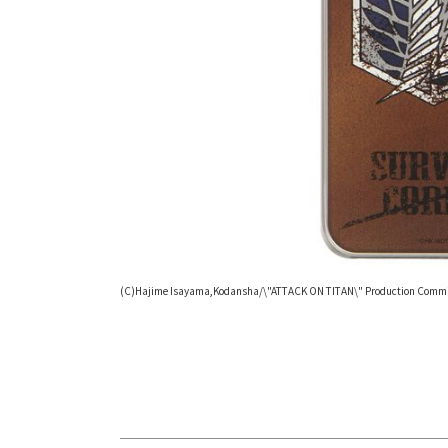
(C)Hajime Isayama,Kodansha/\"ATTACK ON TITAN\" Production Committe