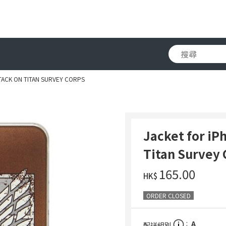
TACK ON TITAN SURVEY CORPS
Jacket for iP
Titan Survey 
‌165.00
HK$
ORDER CLOSED
A
配送組別