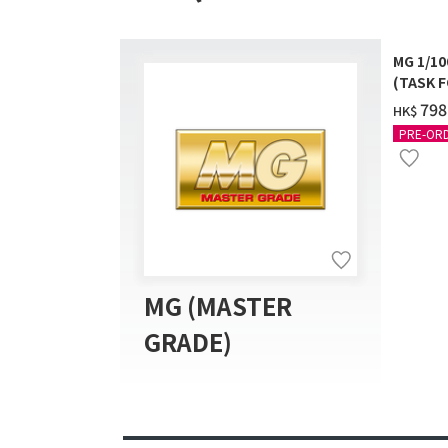
MG 1/1
(TASK F
送]
‌798
HK$
PRE-OR
MG (MASTER
GRADE)