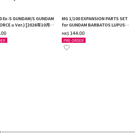
00 Ex-S GUNDAM/S GUNDAM
MG 1/100 EXPANSION PARTS SET
ORCE α Ver.) [2026年10月發
for GUNDAM BARBATOS LUPUS
[2026年9月發送]
.00
‌144.00
HK$
DER
PRE-ORDER