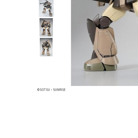
©SOTSU・SUNRISE