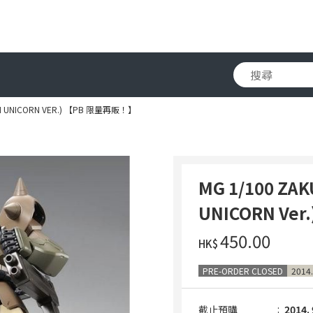
AM UNICORN VER.) 【PB 限量再販！】
MG 1/100 ZA
UNICORN Ve
‌450.00
HK$
PRE-ORDER CLOSED
2014.
截止預購
2014. 