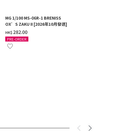
MG 1/100 MS-06R-1 BRENISS
MG 1/100 C
OX’S ZAKU II [2026年10月發送]
Ver.Ka [2
‌282.00
‌277.00
HK$
HK$
PRE-ORDER
PRE-ORDER