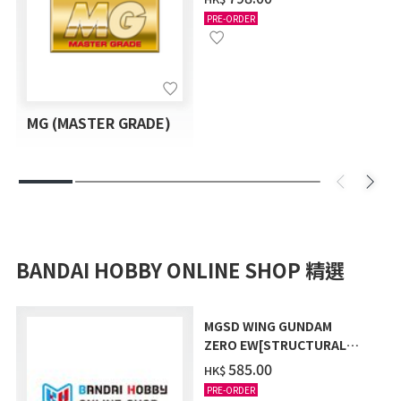
PRE-ORDER
MG (MASTER GRADE)
BANDAI HOBBY ONLINE SHOP 精選
MGSD WING GUNDAM
ZERO EW[STRUCTURAL
COATING/BLACK] [2026年
‌585.00
HK$
12月發送]
PRE-ORDER