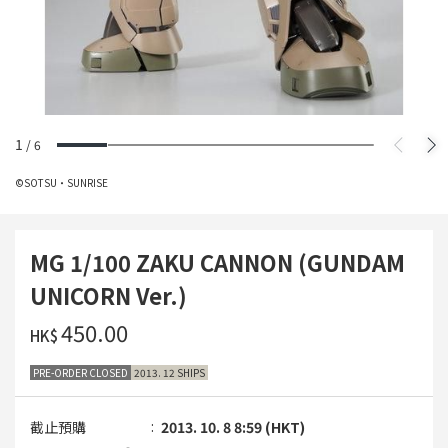
1
/
6
©SOTSU・SUNRISE
MG 1/100 ZAKU CANNON (GUNDAM
UNICORN Ver.)
‌450.00
HK$
PRE-ORDER CLOSED
2013. 12 SHIPS
截止預購
2013. 10. 8 8:59 (HKT)