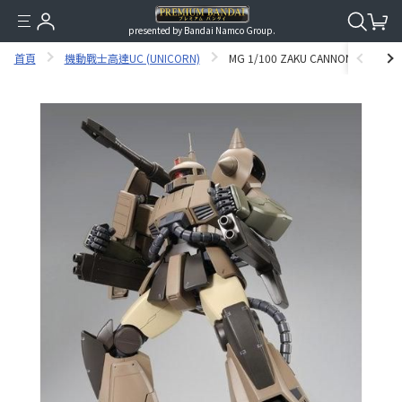
presented by Bandai Namco Group.
首頁
機動戰士高達UC (UNICORN)
MG 1/100 ZAKU CANNON (GUNDAM