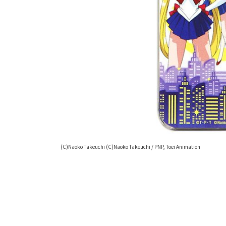
(C)Naoko Takeuchi (C)Naoko Takeuchi / PNP, Toei Animation