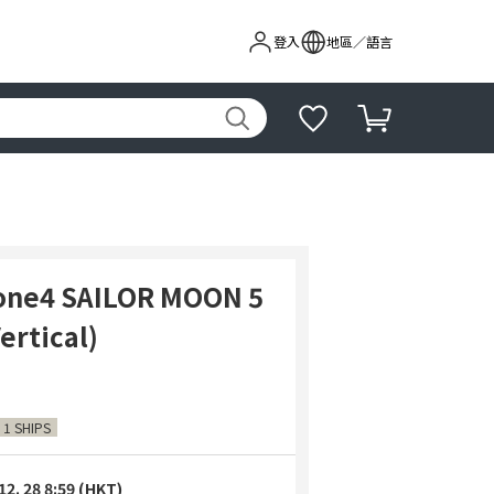
登入
地區／語言
hone4 SAILOR MOON 5
Vertical)
 1 SHIPS
12. 28 8:59 (HKT)