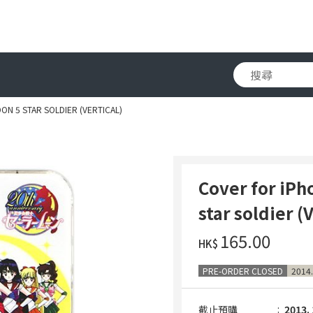
ON 5 STAR SOLDIER (VERTICAL)
Cover for iP
star soldier (
‌165.00
HK$
PRE-ORDER CLOSED
2014.
截止預購
2013. 