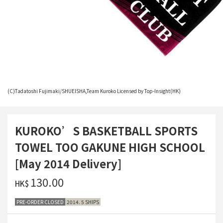
(C)Tadatoshi Fujimaki/SHUEISHA,Team Kuroko Licensed by Top-Insight(HK)
KUROKO’S BASKETBALL SPORTS
TOWEL TOO GAKUNE HIGH SCHOOL
[May 2014 Delivery]
‌130.00
HK$
PRE-ORDER CLOSED
2014. 5 SHIPS