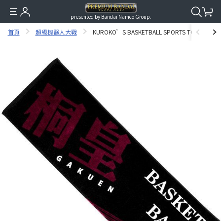
presented by Bandai Namco Group.
首頁
超級機器人大戰
KUROKO’S BASKETBALL SPORTS TOWEL TOO G