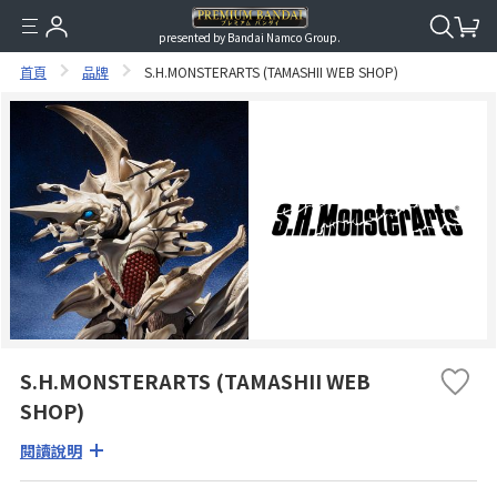
presented by Bandai Namco Group.
首頁
品牌
S.H.MONSTERARTS (TAMASHII WEB SHOP)
S.H.MONSTERARTS (TAMASHII WEB
SHOP)
閱讀說明