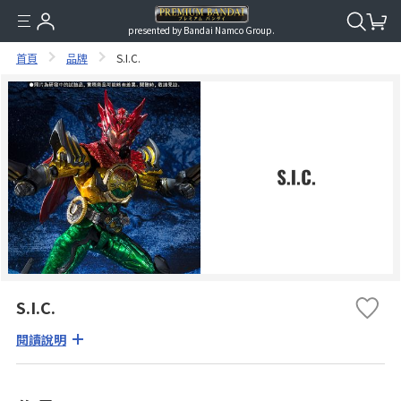
presented by Bandai Namco Group.
首頁
品牌
S.I.C.
S.I.C.
閱讀說明