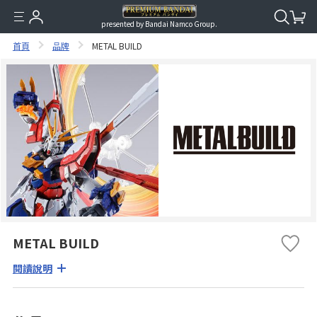
presented by Bandai Namco Group.
首頁
品牌
METAL BUILD
METAL BUILD
閱讀說明