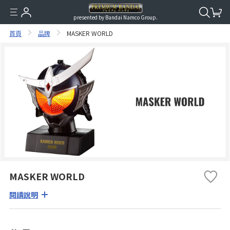
presented by Bandai Namco Group.
首頁
品牌
MASKER WORLD
MASKER WORLD
閱讀說明