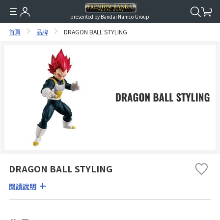
presented by Bandai Namco Group.
首頁
品牌
DRAGON BALL STYLING
DRAGON BALL STYLING
閱讀說明